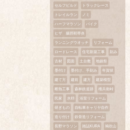
セルフビルド
トラックレース
トレイルラン
ノミ
ハーフマラソン
バイク
ヒザ 腸脛靭帯炎
ランニングウオッチ
リフォーム
ロードレース
住宅新築工事
刻み
古材
図面
土台敷
地鎮祭
墨付け
墨付け、手刻み
年賀状
建て方
建前
建方
建築模型
断熱工事
森林鉄道跡
権兵衛峠
民家
水枡
浴室リフォーム
研ぎもの
自転車キャリヤ自作
造り付け
鉄骨造リフォーム
長野マラソン
雑誌KURA
鳩吹山