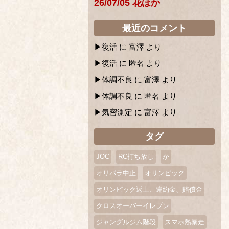
26/07/05 花ほか
最近のコメント
復活
に
富澤
より
復活
に
匿名
より
体調不良
に
富澤
より
体調不良
に
匿名
より
気密測定
に
富澤
より
タグ
JOC
RC打ち放し
か
オリパラ中止
オリンピック
オリンピック返上、違約金、賠償金
クロスオーバーイレブン
ジャングルジム階段
スマホ熱暴走