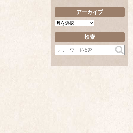
アーカイブ
ア
ー
カ
検索
イ
ブ