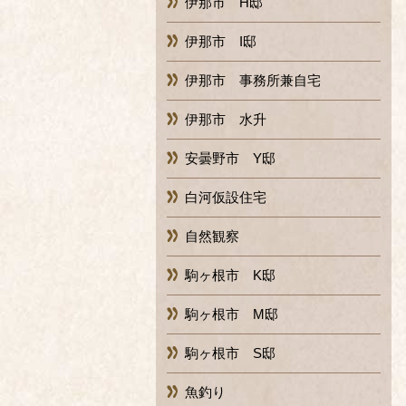
伊那市 H邸
伊那市 I邸
伊那市 事務所兼自宅
伊那市 水升
安曇野市 Y邸
白河仮設住宅
自然観察
駒ヶ根市 K邸
駒ヶ根市 M邸
駒ヶ根市 S邸
魚釣り