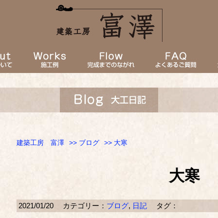
建築工房 富澤
>>
ブログ
>> 大寒
大寒
2021/01/20
カテゴリー：
ブログ
,
日記
タグ：