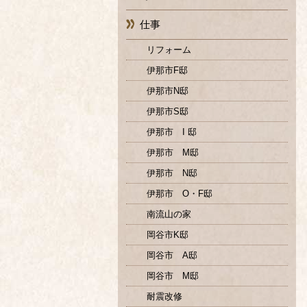
仕事
リフォーム
伊那市F邸
伊那市N邸
伊那市S邸
伊那市 I 邸
伊那市 M邸
伊那市 N邸
伊那市 O・F邸
南流山の家
岡谷市K邸
岡谷市 A邸
岡谷市 M邸
耐震改修