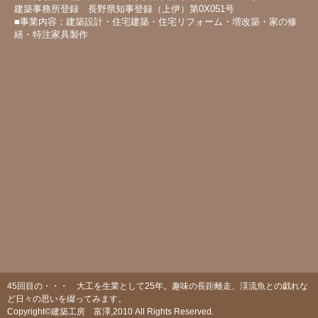
建築事務所登録 長野県知事登録（上伊）第0X051号
■事業内容：建築設計・住宅建築・住宅リフォーム・増改築・家の修
繕・特注家具製作
45回目の・・・ 大工を生業として25年。趣味の長距離走、渓流魚との戯れな
ど日々の思いを綴ってみます。
Copyright©建築工房 富澤,2010 All Rights Reserved.