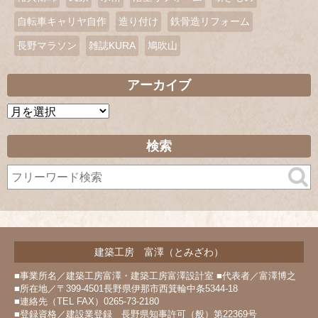
自転車キャリヤ自作
造り付け
鉄骨造リフォーム
長野マラソン
雑誌KURA
鳩吹山
アーカイブ
ア
ー
カ
検索
イ
ブ
建築工房 富澤（とみざわ）
■事業所名／建築工房富澤・建築工房富澤設計室 ■代表者／富澤博之
■所在地／〒399-4501長野県伊那市西箕輪中条5344-18
■連絡先（TEL FAX）0265-73-2180
■登録資格／建設業登録 長野県知事許可（般）第22369号