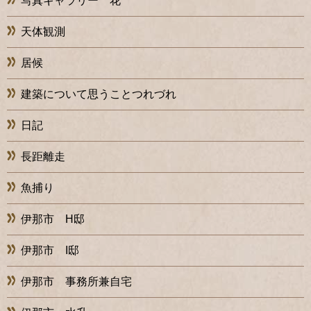
写真ギャラリー 花
天体観測
居候
建築について思うことつれづれ
日記
長距離走
魚捕り
伊那市 H邸
伊那市 I邸
伊那市 事務所兼自宅