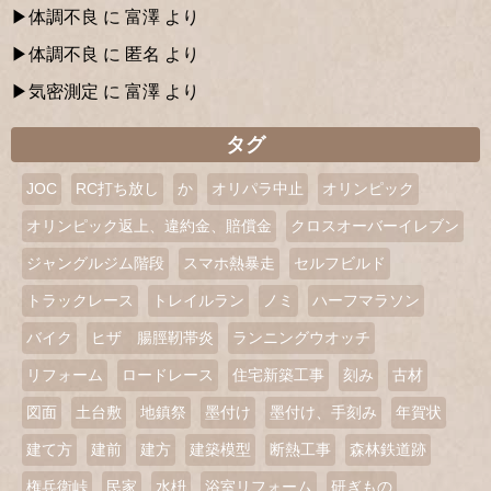
体調不良
に
富澤
より
体調不良
に
匿名
より
気密測定
に
富澤
より
タグ
JOC
RC打ち放し
か
オリパラ中止
オリンピック
オリンピック返上、違約金、賠償金
クロスオーバーイレブン
ジャングルジム階段
スマホ熱暴走
セルフビルド
トラックレース
トレイルラン
ノミ
ハーフマラソン
バイク
ヒザ 腸脛靭帯炎
ランニングウオッチ
リフォーム
ロードレース
住宅新築工事
刻み
古材
図面
土台敷
地鎮祭
墨付け
墨付け、手刻み
年賀状
建て方
建前
建方
建築模型
断熱工事
森林鉄道跡
権兵衛峠
民家
水枡
浴室リフォーム
研ぎもの