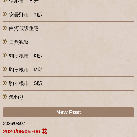
伊那市 水升
安曇野市 Y邸
白河仮設住宅
自然観察
駒ヶ根市 K邸
駒ヶ根市 M邸
駒ヶ根市 S邸
魚釣り
New Post
2026/08/07
2026/08/05~06 花