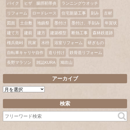
バイク
ヒザ 腸脛靭帯炎
ランニングウオッチ
リフォーム
ロードレース
住宅新築工事
刻み
古材
図面
土台敷
地鎮祭
墨付け
墨付け、手刻み
年賀状
建て方
建前
建方
建築模型
断熱工事
森林鉄道跡
権兵衛峠
民家
水枡
浴室リフォーム
研ぎもの
自転車キャリヤ自作
造り付け
鉄骨造リフォーム
長野マラソン
雑誌KURA
鳩吹山
アーカイブ
ア
ー
カ
検索
イ
ブ