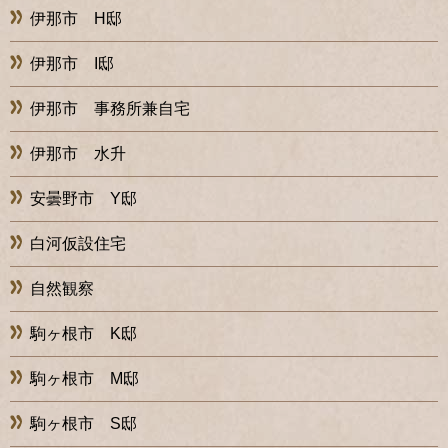
伊那市 H邸
伊那市 I邸
伊那市 事務所兼自宅
伊那市 水升
安曇野市 Y邸
白河仮設住宅
自然観察
駒ヶ根市 K邸
駒ヶ根市 M邸
駒ヶ根市 S邸