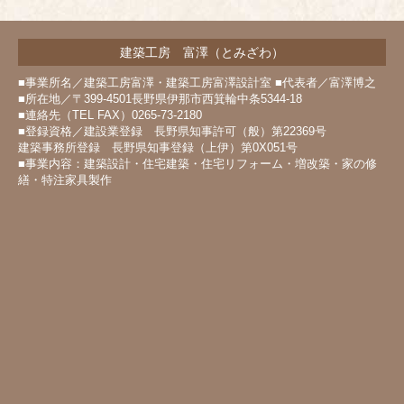
建築工房 富澤（とみざわ）
■事業所名／建築工房富澤・建築工房富澤設計室 ■代表者／富澤博之
■所在地／〒399-4501長野県伊那市西箕輪中条5344-18
■連絡先（TEL FAX）0265-73-2180
■登録資格／建設業登録 長野県知事許可（般）第22369号
建築事務所登録 長野県知事登録（上伊）第0X051号
■事業内容：建築設計・住宅建築・住宅リフォーム・増改築・家の修
繕・特注家具製作