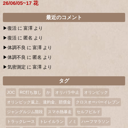
26/06/05~17 花
最近のコメント
復活
に
富澤
より
復活
に
匿名
より
体調不良
に
富澤
より
体調不良
に
匿名
より
気密測定
に
富澤
より
タグ
JOC
RC打ち放し
か
オリパラ中止
オリンピック
オリンピック返上、違約金、賠償金
クロスオーバーイレブン
ジャングルジム階段
スマホ熱暴走
セルフビルド
トラックレース
トレイルラン
ノミ
ハーフマラソン