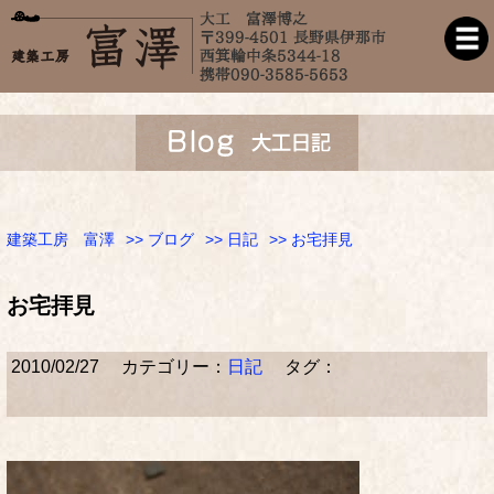
建築工房 富澤
>>
ブログ
>>
日記
>> お宅拝見
お宅拝見
2010/02/27
カテゴリー：
日記
タグ：