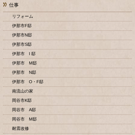
仕事
リフォーム
伊那市F邸
伊那市N邸
伊那市S邸
伊那市 I 邸
伊那市 M邸
伊那市 N邸
伊那市 O・F邸
南流山の家
岡谷市K邸
岡谷市 A邸
岡谷市 M邸
耐震改修