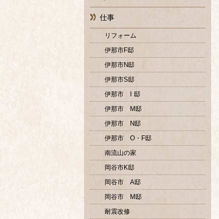
仕事
リフォーム
伊那市F邸
伊那市N邸
伊那市S邸
伊那市 I 邸
伊那市 M邸
伊那市 N邸
伊那市 O・F邸
南流山の家
岡谷市K邸
岡谷市 A邸
岡谷市 M邸
耐震改修