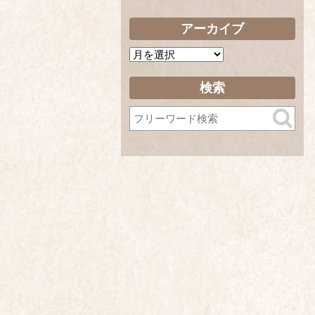
アーカイブ
ア
ー
カ
検索
イ
ブ