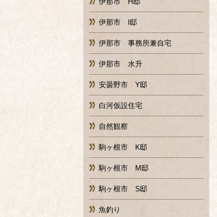
伊那市 H邸
伊那市 I邸
伊那市 事務所兼自宅
伊那市 水升
安曇野市 Y邸
白河仮設住宅
自然観察
駒ヶ根市 K邸
駒ヶ根市 M邸
駒ヶ根市 S邸
魚釣り