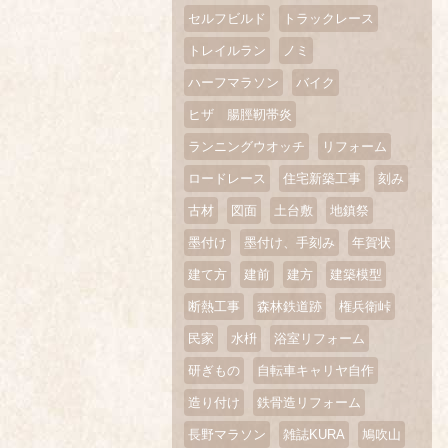
セルフビルド
トラックレース
トレイルラン
ノミ
ハーフマラソン
バイク
ヒザ 腸脛靭帯炎
ランニングウオッチ
リフォーム
ロードレース
住宅新築工事
刻み
古材
図面
土台敷
地鎮祭
墨付け
墨付け、手刻み
年賀状
建て方
建前
建方
建築模型
断熱工事
森林鉄道跡
権兵衛峠
民家
水枡
浴室リフォーム
研ぎもの
自転車キャリヤ自作
造り付け
鉄骨造リフォーム
長野マラソン
雑誌KURA
鳩吹山