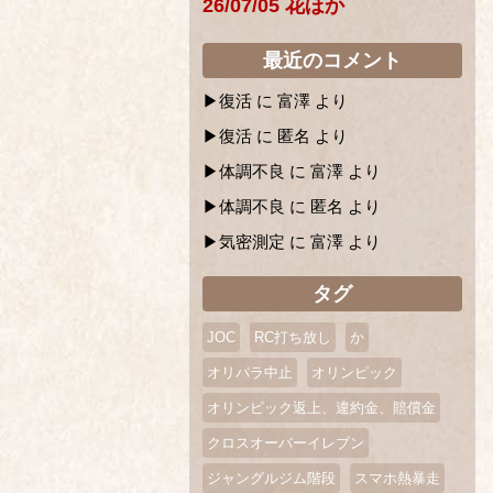
26/07/05 花ほか
最近のコメント
復活
に
富澤
より
復活
に
匿名
より
体調不良
に
富澤
より
体調不良
に
匿名
より
気密測定
に
富澤
より
タグ
JOC
RC打ち放し
か
オリパラ中止
オリンピック
オリンピック返上、違約金、賠償金
クロスオーバーイレブン
ジャングルジム階段
スマホ熱暴走