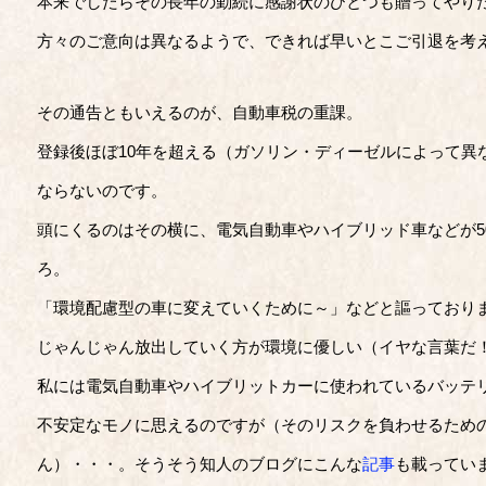
本来でしたらその長年の勤続に感謝状のひとつも贈ってやり
方々のご意向は異なるようで、できれば早いとこご引退を考
その通告ともいえるのが、自動車税の重課。
登録後ほぼ10年を超える（ガソリン・ディーゼルによって異
ならないのです。
頭にくるのはその横に、電気自動車やハイブリッド車などが5
ろ。
「環境配慮型の車に変えていくために～」などと謳っており
じゃんじゃん放出していく方が環境に優しい（イヤな言葉だ
私には電気自動車やハイブリットカーに使われているバッテ
不安定なモノに思えるのですが（そのリスクを負わせるため
ん）・・・。そうそう知人のブログにこんな
記事
も載ってい