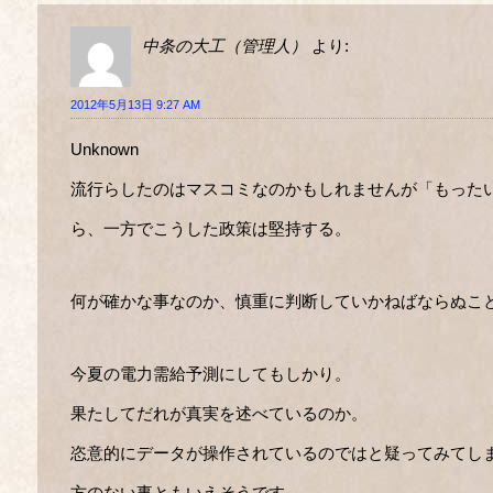
中条の大工（管理人）
より:
2012年5月13日 9:27 AM
Unknown
流行らしたのはマスコミなのかもしれませんが「もった
ら、一方でこうした政策は堅持する。
何が確かな事なのか、慎重に判断していかねばならぬこ
今夏の電力需給予測にしてもしかり。
果たしてだれが真実を述べているのか。
恣意的にデータが操作されているのではと疑ってみてし
方のない事ともいえそうです。