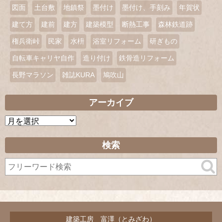
図面
土台敷
地鎮祭
墨付け
墨付け、手刻み
年賀状
建て方
建前
建方
建築模型
断熱工事
森林鉄道跡
権兵衛峠
民家
水枡
浴室リフォーム
研ぎもの
自転車キャリヤ自作
造り付け
鉄骨造リフォーム
長野マラソン
雑誌KURA
鳩吹山
アーカイブ
ア
ー
カ
検索
イ
ブ
建築工房 富澤（とみざわ）