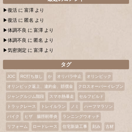
復活
に
富澤
より
復活
に
匿名
より
体調不良
に
富澤
より
体調不良
に
匿名
より
気密測定
に
富澤
より
タグ
JOC
RC打ち放し
か
オリパラ中止
オリンピック
オリンピック返上、違約金、賠償金
クロスオーバーイレブン
ジャングルジム階段
スマホ熱暴走
セルフビルド
トラックレース
トレイルラン
ノミ
ハーフマラソン
バイク
ヒザ 腸脛靭帯炎
ランニングウオッチ
リフォーム
ロードレース
住宅新築工事
刻み
古材