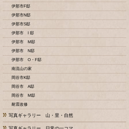
伊那市F邸
伊那市N邸
伊那市S邸
伊那市 I 邸
伊那市 M邸
伊那市 N邸
伊那市 O・F邸
南流山の家
岡谷市K邸
岡谷市 A邸
岡谷市 M邸
耐震改修
写真ギャラリー 山・里・自然
写真ギャラリー 日常の一コマ