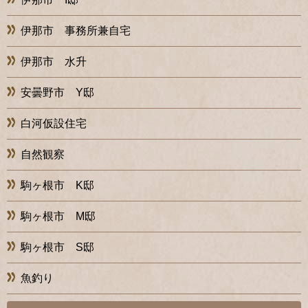
伊那市 事務所兼自宅
伊那市 水升
安曇野市 Y邸
白河仮設住宅
自然観察
駒ヶ根市 K邸
駒ヶ根市 M邸
駒ヶ根市 S邸
魚釣り