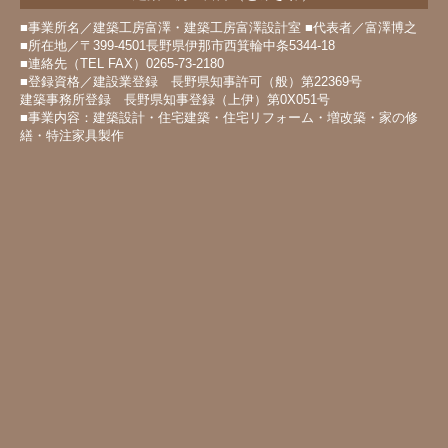
■事業所名／建築工房富澤・建築工房富澤設計室 ■代表者／富澤博之
■所在地／〒399-4501長野県伊那市西箕輪中条5344-18
■連絡先（TEL FAX）0265-73-2180
■登録資格／建設業登録 長野県知事許可（般）第22369号
建築事務所登録 長野県知事登録（上伊）第0X051号
■事業内容：建築設計・住宅建築・住宅リフォーム・増改築・家の修
繕・特注家具製作