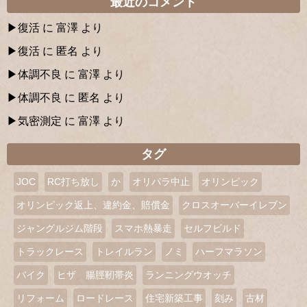
最近のコメント
復活
に
富澤
より
復活
に
匿名
より
体調不良
に
富澤
より
体調不良
に
匿名
より
気密測定
に
富澤
より
タグ
JOC
RC打ち放し
か
オリパラ中止
オリンピック
オリンピック返上、違約金、賠償金
クロスオーバーイレブン
ジャングルジム階段
スマホ熱暴走
セルフビルド
トラックレース
トレイルラン
ノミ
ハーフマラソン
バイク
ヒザ 腸脛靭帯炎
ランニングウオッチ
リフォーム
ロードレース
住宅新築工事
刻み
古材