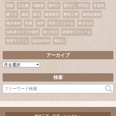
図面
土台敷
地鎮祭
墨付け
墨付け、手刻み
年賀状
建て方
建前
建方
建築模型
断熱工事
森林鉄道跡
権兵衛峠
民家
水枡
浴室リフォーム
研ぎもの
自転車キャリヤ自作
造り付け
鉄骨造リフォーム
長野マラソン
雑誌KURA
鳩吹山
アーカイブ
ア
ー
カ
検索
イ
ブ