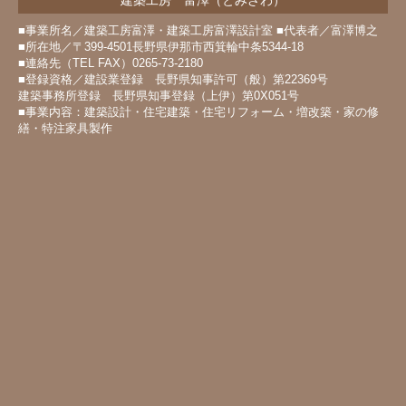
建築工房 富澤（とみざわ）
■事業所名／建築工房富澤・建築工房富澤設計室 ■代表者／富澤博之
■所在地／〒399-4501長野県伊那市西箕輪中条5344-18
■連絡先（TEL FAX）0265-73-2180
■登録資格／建設業登録 長野県知事許可（般）第22369号
建築事務所登録 長野県知事登録（上伊）第0X051号
■事業内容：建築設計・住宅建築・住宅リフォーム・増改築・家の修
繕・特注家具製作