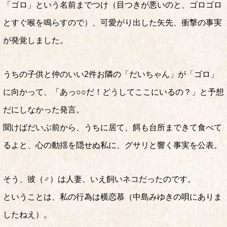
「ゴロ」という名前までつけ（目つきが悪いのと、ゴロゴロ
とすぐ喉を鳴らすので）、可愛がり出した矢先、衝撃の事実
が発覚しました。
うちの子供と仲のいい2件お隣の「だいちゃん」が「ゴロ」
に向かって、「あっ○○だ！どうしてここにいるの？」と予想
だにしなかった発言。
聞けばだいぶ前から、うちに居て、餌も台所まできて食べて
るよと、心の動揺を隠せぬ私に、グサリと響く事実を公表。
そう、彼（♂）は人妻、いえ飼いネコだったのです。
ということは、私の行為は横恋慕（中島みゆきの唄にありま
したねえ）。