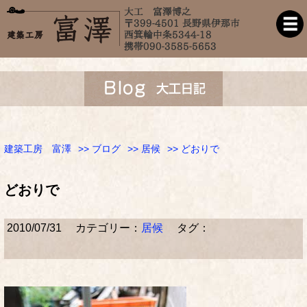
建築工房 富澤
>>
ブログ
>>
居候
>> どおりで
どおりで
2010/07/31
カテゴリー：
居候
タグ：