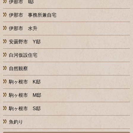
伊那市 I邸
伊那市 事務所兼自宅
伊那市 水升
安曇野市 Y邸
白河仮設住宅
自然観察
駒ヶ根市 K邸
駒ヶ根市 M邸
駒ヶ根市 S邸
魚釣り