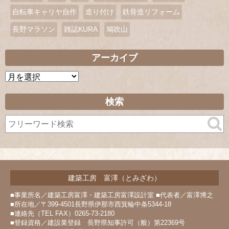
自転車キャリヤ自作
造り付け
鉄骨造リフォーム
長野マラソン
雑誌KURA
鳩吹山
アーカイブ
ア
ー
カ
検索
イ
ブ
建築工房 富澤（とみざわ）
■事業所名／建築工房富澤・建築工房富澤設計室 ■代表者／富澤博之
■所在地／〒399-4501長野県伊那市西箕輪中条5344-18
■連絡先（TEL FAX）0265-73-2180
■登録資格／建設業登録 長野県知事許可（般）第22369号