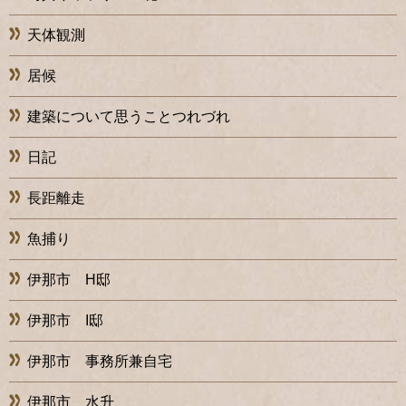
天体観測
居候
建築について思うことつれづれ
日記
長距離走
魚捕り
伊那市 H邸
伊那市 I邸
伊那市 事務所兼自宅
伊那市 水升