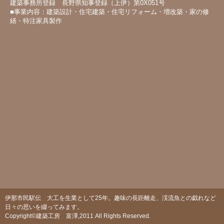
建築事務所登録 長野県知事登録（上伊）第0X051号
■事業内容：建築設計・住宅建築・住宅リフォーム・増改築・家の修
繕・特注家具製作
伊那市民駅伝 大工を生業として25年。趣味の長距離走、渓流魚との戯れなど
日々の思いを綴ってみます。
Copyright©建築工房 富澤,2011 All Rights Reserved.