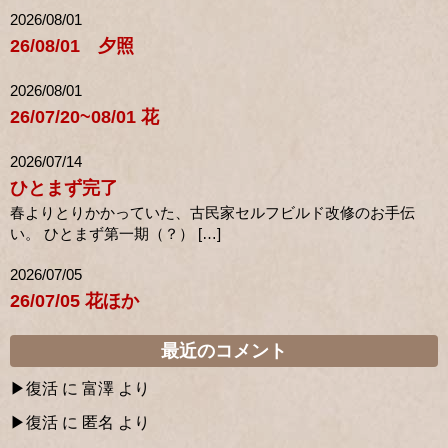
2026/08/01
26/08/01 夕照
2026/08/01
26/07/20~08/01 花
2026/07/14
ひとまず完了
春よりとりかかっていた、古民家セルフビルド改修のお手伝
い。 ひとまず第一期（？） […]
2026/07/05
26/07/05 花ほか
最近のコメント
復活
に
富澤
より
復活
に
匿名
より