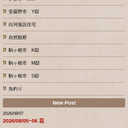
安曇野市 Y邸
白河仮設住宅
自然観察
駒ヶ根市 K邸
駒ヶ根市 M邸
駒ヶ根市 S邸
魚釣り
New Post
2026/08/07
2026/08/05~06 花