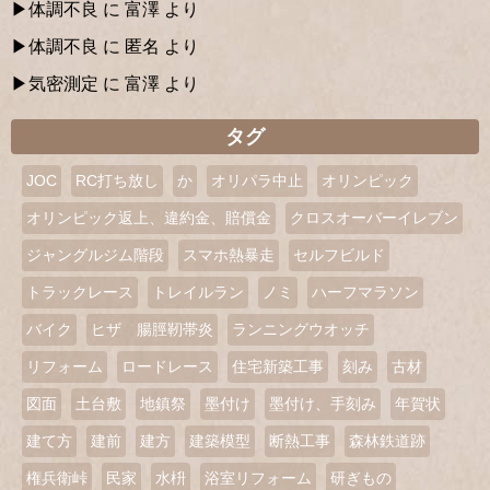
体調不良
に
富澤
より
体調不良
に
匿名
より
気密測定
に
富澤
より
タグ
JOC
RC打ち放し
か
オリパラ中止
オリンピック
オリンピック返上、違約金、賠償金
クロスオーバーイレブン
ジャングルジム階段
スマホ熱暴走
セルフビルド
トラックレース
トレイルラン
ノミ
ハーフマラソン
バイク
ヒザ 腸脛靭帯炎
ランニングウオッチ
リフォーム
ロードレース
住宅新築工事
刻み
古材
図面
土台敷
地鎮祭
墨付け
墨付け、手刻み
年賀状
建て方
建前
建方
建築模型
断熱工事
森林鉄道跡
権兵衛峠
民家
水枡
浴室リフォーム
研ぎもの