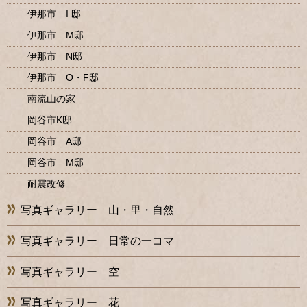
伊那市 I 邸
伊那市 M邸
伊那市 N邸
伊那市 O・F邸
南流山の家
岡谷市K邸
岡谷市 A邸
岡谷市 M邸
耐震改修
写真ギャラリー 山・里・自然
写真ギャラリー 日常の一コマ
写真ギャラリー 空
写真ギャラリー 花