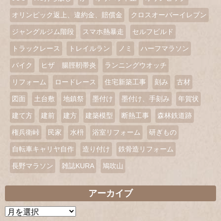
オリンピック返上、違約金、賠償金
クロスオーバーイレブン
ジャングルジム階段
スマホ熱暴走
セルフビルド
トラックレース
トレイルラン
ノミ
ハーフマラソン
バイク
ヒザ 腸脛靭帯炎
ランニングウオッチ
リフォーム
ロードレース
住宅新築工事
刻み
古材
図面
土台敷
地鎮祭
墨付け
墨付け、手刻み
年賀状
建て方
建前
建方
建築模型
断熱工事
森林鉄道跡
権兵衛峠
民家
水枡
浴室リフォーム
研ぎもの
自転車キャリヤ自作
造り付け
鉄骨造リフォーム
長野マラソン
雑誌KURA
鳩吹山
アーカイブ
ア