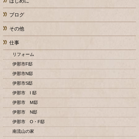
はじめに
ブログ
その他
仕事
リフォーム
伊那市F邸
伊那市N邸
伊那市S邸
伊那市 I 邸
伊那市 M邸
伊那市 N邸
伊那市 O・F邸
南流山の家