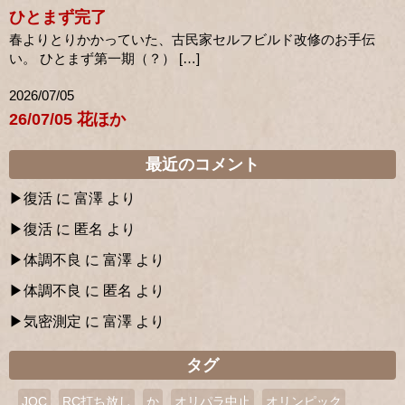
ひとまず完了
春よりとりかかっていた、古民家セルフビルド改修のお手伝
い。 ひとまず第一期（？） […]
2026/07/05
26/07/05 花ほか
最近のコメント
復活
に
富澤
より
復活
に
匿名
より
体調不良
に
富澤
より
体調不良
に
匿名
より
気密測定
に
富澤
より
タグ
JOC
RC打ち放し
か
オリパラ中止
オリンピック