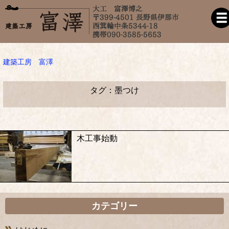
建築工房 富澤
タグ：墨つけ
木工事始動
カテゴリー