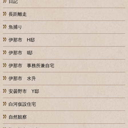
日記
長距離走
魚捕り
伊那市 H邸
伊那市 I邸
伊那市 事務所兼自宅
伊那市 水升
安曇野市 Y邸
白河仮設住宅
自然観察