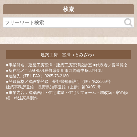
ー
カ
検索
イ
ブ
建築工房 富澤（とみざわ）
■事業所名／建築工房富澤・建築工房富澤設計室 ■代表者／富澤博之
■所在地／〒399-4501長野県伊那市西箕輪中条5344-18
■連絡先（TEL FAX）0265-73-2180
■登録資格／建設業登録 長野県知事許可（般）第22369号
建築事務所登録 長野県知事登録（上伊）第0X051号
■事業内容：建築設計・住宅建築・住宅リフォーム・増改築・家の修
繕・特注家具製作