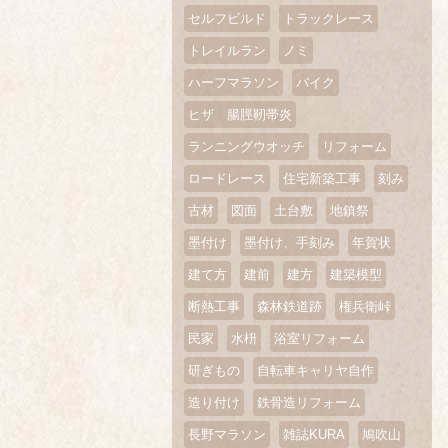
セルフビルド
トラックレース
トレイルラン
ノミ
ハーフマラソン
バイク
ヒザ 腸脛靭帯炎
ランニングウオッチ
リフォーム
ロードレース
住宅新築工事
刻み
古材
図面
土台敷
地鎮祭
墨付け
墨付け、手刻み
年賀状
建て方
建前
建方
建築模型
断熱工事
森林鉄道跡
権兵衛峠
民家
水枡
浴室リフォーム
研ぎもの
自転車キャリヤ自作
造り付け
鉄骨造リフォーム
長野マラソン
雑誌KURA
鳩吹山