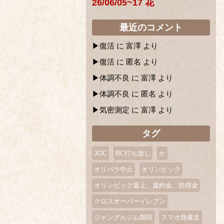
26/06/05~17 花
最近のコメント
復活
に
富澤
より
復活
に
匿名
より
体調不良
に
富澤
より
体調不良
に
匿名
より
気密測定
に
富澤
より
タグ
JOC
RC打ち放し
か
オリパラ中止
オリンピック
オリンピック返上、違約金、賠償金
クロスオーバーイレブン
ジャングルジム階段
スマホ熱暴走