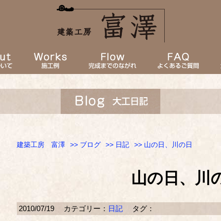
建築工房 富澤
>>
ブログ
>>
日記
>> 山の日、川の日
山の日、川
2010/07/19
カテゴリー：
日記
タグ：