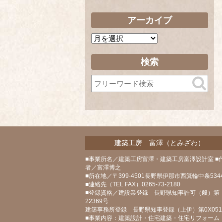
アーカイブ
ア
ー
カ
検索
イ
ブ
建築工房 富澤（とみざわ）
■事業所名／建築工房富澤・建築工房富澤設計室 ■
者／富澤博之
■所在地／〒399-4501長野県伊那市西箕輪中条5344
■連絡先（TEL FAX）0265-73-2180
■登録資格／建設業登録 長野県知事許可（般）第
22369号
建築事務所登録 長野県知事登録（上伊）第0X05
■事業内容：建築設計・住宅建築・住宅リフォーム