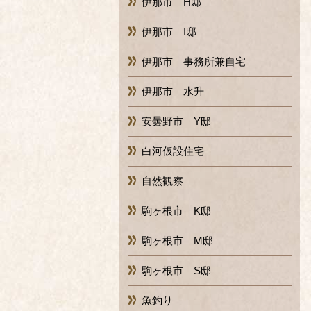
伊那市 H邸
伊那市 I邸
伊那市 事務所兼自宅
伊那市 水升
安曇野市 Y邸
白河仮設住宅
自然観察
駒ヶ根市 K邸
駒ヶ根市 M邸
駒ヶ根市 S邸
魚釣り