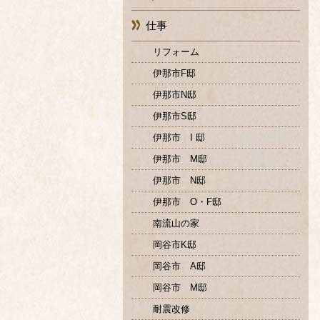
仕事
リフォーム
伊那市F邸
伊那市N邸
伊那市S邸
伊那市 I 邸
伊那市 M邸
伊那市 N邸
伊那市 O・F邸
南流山の家
岡谷市K邸
岡谷市 A邸
岡谷市 M邸
耐震改修