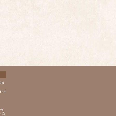
代表
-18
1号
・増