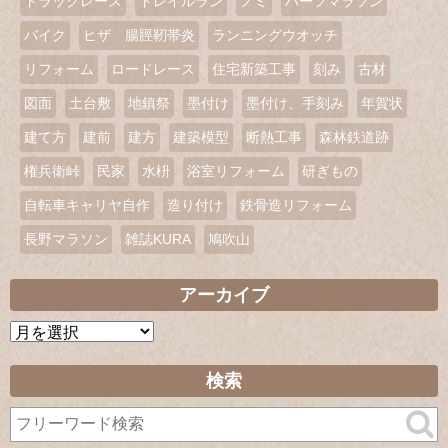
トラックレース
トレイルラン
ノミ
ハーフマラソン
バイク
ヒザ 腸脛靭帯炎
ランニングウオッチ
リフォーム
ロードレース
住宅新築工事
刻み
古材
図面
土台敷
地鎮祭
墨付け
墨付け、手刻み
年賀状
建て方
建前
建方
建築模型
断熱工事
森林鉄道跡
権兵衛峠
民家
水枡
浴室リフォーム
研ぎもの
自転車キャリヤ自作
造り付け
鉄骨造リフォーム
長野マラソン
雑誌KURA
鳩吹山
アーカイブ
ア
ー
カ
検索
イ
ブ