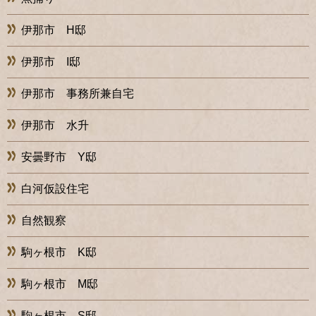
伊那市 H邸
伊那市 I邸
伊那市 事務所兼自宅
伊那市 水升
安曇野市 Y邸
白河仮設住宅
自然観察
駒ヶ根市 K邸
駒ヶ根市 M邸
駒ヶ根市 S邸