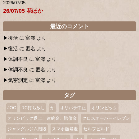
2026/07/05
26/07/05 花ほか
最近のコメント
復活
に
富澤
より
復活
に
匿名
より
体調不良
に
富澤
より
体調不良
に
匿名
より
気密測定
に
富澤
より
タグ
JOC
RC打ち放し
か
オリパラ中止
オリンピック
オリンピック返上、違約金、賠償金
クロスオーバーイレブン
ジャングルジム階段
スマホ熱暴走
セルフビルド