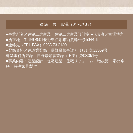
建築工房 富澤（とみざわ）
■事業所名／建築工房富澤・建築工房富澤設計室 ■代表者／富澤博之
■所在地／〒399-4501長野県伊那市西箕輪中条5344-18
■連絡先（TEL FAX）0265-73-2180
■登録資格／建設業登録 長野県知事許可（般）第22369号
建築事務所登録 長野県知事登録（上伊）第0X051号
■事業内容：建築設計・住宅建築・住宅リフォーム・増改築・家の修
繕・特注家具製作