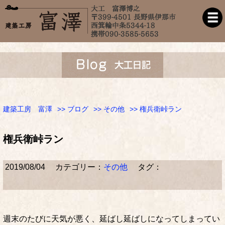
建築工房 富澤
>>
ブログ
>>
その他
>> 権兵衛峠ラン
権兵衛峠ラン
2019/08/04
カテゴリー：
その他
タグ：
週末のたびに天気が悪く、延ばし延ばしになってしまってい