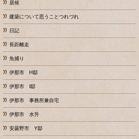
居候
建築について思うことつれづれ
日記
長距離走
魚捕り
伊那市 H邸
伊那市 I邸
伊那市 事務所兼自宅
伊那市 水升
安曇野市 Y邸