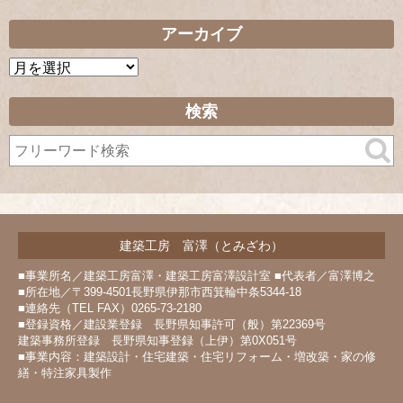
アーカイブ
ア
ー
カ
検索
イ
ブ
建築工房 富澤（とみざわ）
■事業所名／建築工房富澤・建築工房富澤設計室 ■代表者／富澤博之
■所在地／〒399-4501長野県伊那市西箕輪中条5344-18
■連絡先（TEL FAX）0265-73-2180
■登録資格／建設業登録 長野県知事許可（般）第22369号
建築事務所登録 長野県知事登録（上伊）第0X051号
■事業内容：建築設計・住宅建築・住宅リフォーム・増改築・家の修
繕・特注家具製作