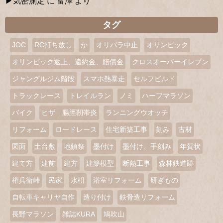
気密測定
に
富澤
より
タグ
JOC
RC打ち放し
か
オリパラ中止
オリンピック
オリンピック返上、違約金、賠償金
クロスオーバーイレブン
ジャングルジム階段
スマホ熱暴走
セルフビルド
トラックレース
トレイルラン
ノミ
ハーフマラソン
バイク
ヒザ 腸脛靭帯炎
ランニングウオッチ
リフォーム
ロードレース
住宅新築工事
刻み
古材
図面
土台敷
地鎮祭
墨付け
墨付け、手刻み
年賀状
建て方
建前
建方
建築模型
断熱工事
森林鉄道跡
権兵衛峠
民家
水枡
浴室リフォーム
研ぎもの
自転車キャリヤ自作
造り付け
鉄骨造リフォーム
長野マラソン
雑誌KURA
鳩吹山