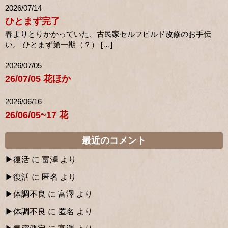
2026/07/14
ひとまず完了
春よりとりかかっていた、古民家セルフビルド改修のお手伝
い。 ひとまず第一期（？） […]
2026/07/05
26/07/05 花ほか
2026/06/16
26/06/05~17 花
最近のコメント
復活
に
富澤
より
復活
に
匿名
より
体調不良
に
富澤
より
体調不良
に
匿名
より