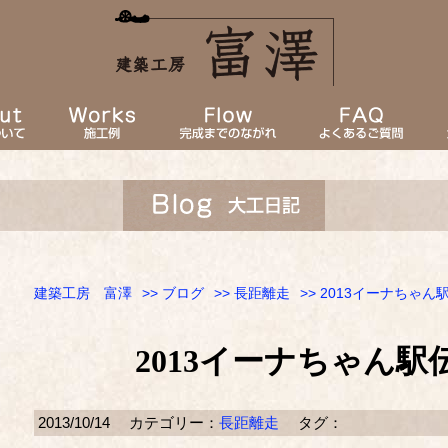
建築工房 富澤
>>
ブログ
>>
長距離走
>> 2013イーナちゃ
2013イーナちゃん
2013/10/14
カテゴリー：
長距離走
タグ：