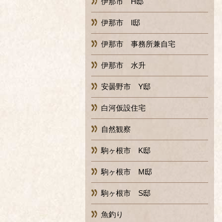
伊那市 H邸
伊那市 I邸
伊那市 事務所兼自宅
伊那市 水升
安曇野市 Y邸
白河仮設住宅
自然観察
駒ヶ根市 K邸
駒ヶ根市 M邸
駒ヶ根市 S邸
魚釣り