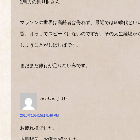
2馬力の釣り師さん
マラソンの世界は高齢者は侮れず、最近では60歳代とい
皆、けっしてスピードはないのですが、その人生経験か
しまうことがしばしばです。
まだまだ修行が足りない私です。
hi-chan
より:
2013年10月15日 8:48 PM
お疲れ様でした。
市民駅伝、お疲れr様でした。