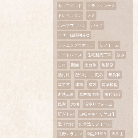
セルフビルド
トラックレース
トレイルラン
ノミ
ハーフマラソン
バイク
ヒザ 腸脛靭帯炎
ランニングウオッチ
リフォーム
ロードレース
住宅新築工事
刻み
古材
図面
土台敷
地鎮祭
墨付け
墨付け、手刻み
年賀状
建て方
建前
建方
建築模型
断熱工事
森林鉄道跡
権兵衛峠
民家
水枡
浴室リフォーム
研ぎもの
自転車キャリヤ自作
造り付け
鉄骨造リフォーム
長野マラソン
雑誌KURA
鳩吹山