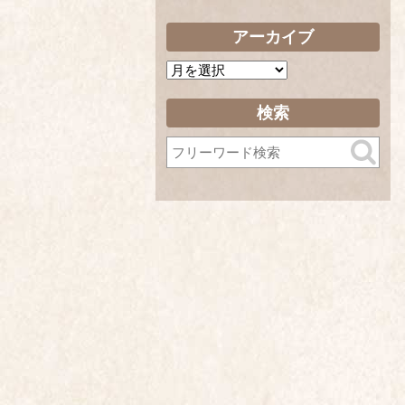
アーカイブ
ア
ー
カ
検索
イ
ブ