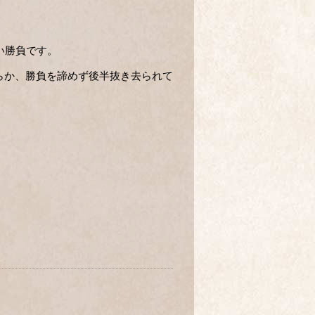
い勝負です。
らか、勝負を諦めず後半抜き去られて