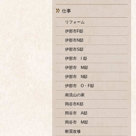
仕事
リフォーム
伊那市F邸
伊那市N邸
伊那市S邸
伊那市 I 邸
伊那市 M邸
伊那市 N邸
伊那市 O・F邸
南流山の家
岡谷市K邸
岡谷市 A邸
岡谷市 M邸
耐震改修