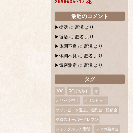
26/06/05~17 花
最近のコメント
復活
に
富澤
より
復活
に
匿名
より
体調不良
に
富澤
より
体調不良
に
匿名
より
気密測定
に
富澤
より
タグ
JOC
RC打ち放し
か
オリパラ中止
オリンピック
オリンピック返上、違約金、賠償金
クロスオーバーイレブン
ジャングルジム階段
スマホ熱暴走