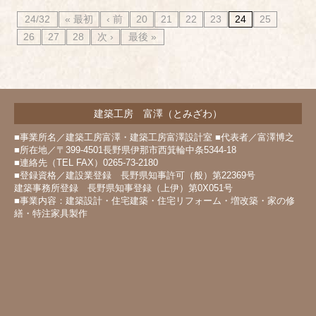
24/32
« 最初
‹ 前
20
21
22
23
24
25
26
27
28
次 ›
最後 »
建築工房 富澤（とみざわ）
■事業所名／建築工房富澤・建築工房富澤設計室 ■代表者／富澤博之
■所在地／〒399-4501長野県伊那市西箕輪中条5344-18
■連絡先（TEL FAX）0265-73-2180
■登録資格／建設業登録 長野県知事許可（般）第22369号
建築事務所登録 長野県知事登録（上伊）第0X051号
■事業内容：建築設計・住宅建築・住宅リフォーム・増改築・家の修
繕・特注家具製作