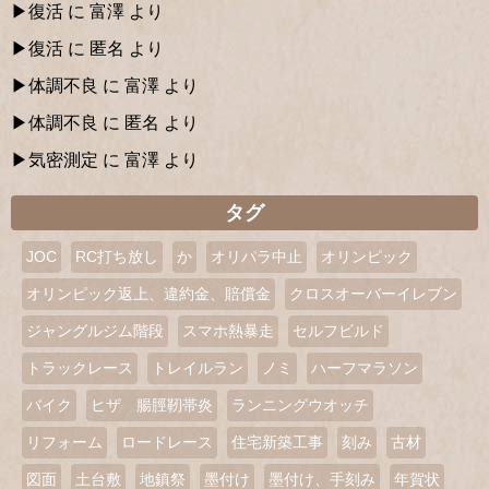
復活
に
富澤
より
復活
に
匿名
より
体調不良
に
富澤
より
体調不良
に
匿名
より
気密測定
に
富澤
より
タグ
JOC
RC打ち放し
か
オリパラ中止
オリンピック
オリンピック返上、違約金、賠償金
クロスオーバーイレブン
ジャングルジム階段
スマホ熱暴走
セルフビルド
トラックレース
トレイルラン
ノミ
ハーフマラソン
バイク
ヒザ 腸脛靭帯炎
ランニングウオッチ
リフォーム
ロードレース
住宅新築工事
刻み
古材
図面
土台敷
地鎮祭
墨付け
墨付け、手刻み
年賀状