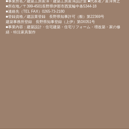
■事業所名／建築工房富澤・建築工房富澤設計室 ■代表者／富澤博之
■所在地／〒399-4501長野県伊那市西箕輪中条5344-18
■連絡先（TEL FAX）0265-73-2180
■登録資格／建設業登録 長野県知事許可（般）第22369号
建築事務所登録 長野県知事登録（上伊）第0X051号
■事業内容：建築設計・住宅建築・住宅リフォーム・増改築・家の修
繕・特注家具製作