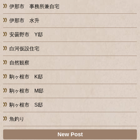
伊那市 事務所兼自宅
伊那市 水升
安曇野市 Y邸
白河仮設住宅
自然観察
駒ヶ根市 K邸
駒ヶ根市 M邸
駒ヶ根市 S邸
魚釣り
New Post