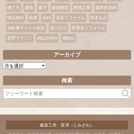
建て方
建前
建方
建築模型
断熱工事
森林鉄道跡
権兵衛峠
民家
水枡
浴室リフォーム
研ぎもの
自転車キャリヤ自作
造り付け
鉄骨造リフォーム
長野マラソン
雑誌KURA
鳩吹山
アーカイブ
ア
ー
カ
検索
イ
ブ
建築工房 富澤（とみざわ）