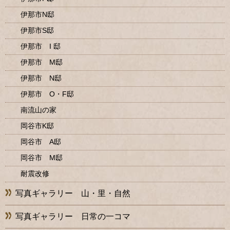
伊那市N邸
伊那市S邸
伊那市 I 邸
伊那市 M邸
伊那市 N邸
伊那市 O・F邸
南流山の家
岡谷市K邸
岡谷市 A邸
岡谷市 M邸
耐震改修
写真ギャラリー 山・里・自然
写真ギャラリー 日常の一コマ